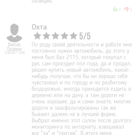
позиция.
👍
👎
0
:
0
Охта
5
/
5
Виктор
По роду своей деятельности и работе мне
Поляков
постоянно нужен автомобиль, до этого у
13.06.2017 14:09
меня был Ваз 2115, который покупал с
рук, сам проездил пол года, да и продал,
решил купить новый автомобиль, какой-
нибудь получше, что бы он хорошо себя
чувствовал и по городу и по разбитому
бездорожью, иногда приходится ездить в
деревню или на дачу, а там дороги не
очень хорошие, да и сами знаете, многие
дороги и заасфальтированы так же
бывают далеко не в лучшей форме.
Выбрал именно этот салон после долгого
мониторинга по интернету, взвешивал
все "за" и "против". В итоге меня