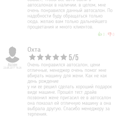
автосалонах в наличии. в целом, мне
очень понравился данный автосалон. По
надобности буду обращаться только
сюда. желаю вам только дальнейшего
процветания и много клиентов.
👍
👎
0
:
0
Охта
5
/
5
Артем
Очень понравился автосалон, цени
23.05.2017 15:25
отличные, менеджер очень помог мне
вбирать машину для жени. Как не как
день рождение
у ни ее решил сделать хороший подарок
виде машине. Прошёл тест драйв
позвонил жене пригасил ее в автосалон
она показал ей отличную машину а она
выбрала другую. Спасибо менеджеру за
терпения.