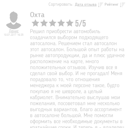
Сортировать:
Дата отзыва
Рейтинг
Охта
5
/
5
Денис
Решил приобрести автомобиль
10.07.2017 16:35
озадачился выбором подходящего
автосалона. Решением стал автосалон
этот автосалон. Большой опыт работы на
рынке автопродукции, да и плюс удачное
расположение на карте, много
положительных отзывов. Изучив все я
сделал свой выбор. И не прогадал! Меня
порадовало то, что отношения
менеджера к моей персоне такое, будто
покупаю я не шевроле, а целый
кабриолет. Внимательно выслушав мои
пожелания, посоветовал мне несколько
выгодных вариантов, благо ассортимент
в автосалоне большой. Мне помогли
оформить все необходимые документы в
кратчайшие сроки. И теперь я - владелец