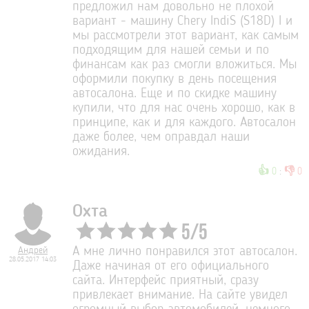
предложил нам довольно не плохой
вариант - машину Chery IndiS (S18D) I и
мы рассмотрели этот вариант, как самым
подходящим для нашей семьи и по
финансам как раз смогли вложиться. Мы
оформили покупку в день посещения
автосалона. Еще и по скидке машину
купили, что для нас очень хорошо, как в
принципе, как и для каждого. Автосалон
даже более, чем оправдал наши
ожидания.
👍
👎
0
:
0
Охта
5
/
5
Андрей
А мне лично понравился этот автосалон.
28.05.2017 14:03
Даже начиная от его официального
сайта. Интерфейс приятный, сразу
привлекает внимание. На сайте увидел