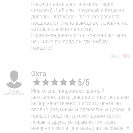
Покидал автосалон я уже на своих
четырех)) В общем, покупкой я безумно
доволен. Автосалон тоже понравился,
предлагают очень выгодные условия, на
которые сложно не пойти.
Порекомендовать его я конечно же могу,
цен ниже вы вряд ли где-нибудь
найдете.!
👍
👎
0
:
0
Охта
5
/
5
Артур
Мне очень понравился данный
26.05.2017 20:57
автосалон. здесь довольно таки большой
выбор качественного ассортимента по
вполне разумным и адекватным ценам. я
пришел сюда по рекомендации своего
лучшего друга, который купил здесь
наверно месяца два назад автомобиль. А