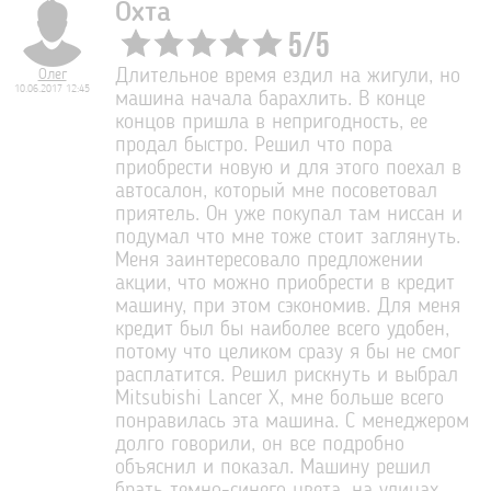
Охта
5
/
5
Олег
Длительное время ездил на жигули, но
10.06.2017 12:45
машина начала барахлить. В конце
концов пришла в непригодность, ее
продал быстро. Решил что пора
приобрести новую и для этого поехал в
автосалон, который мне посоветовал
приятель. Он уже покупал там ниссан и
подумал что мне тоже стоит заглянуть.
Меня заинтересовало предложении
акции, что можно приобрести в кредит
машину, при этом сэкономив. Для меня
кредит был бы наиболее всего удобен,
потому что целиком сразу я бы не смог
расплатится. Решил рискнуть и выбрал
Mitsubishi Lancer X, мне больше всего
понравилась эта машина. С менеджером
долго говорили, он все подробно
объяснил и показал. Машину решил