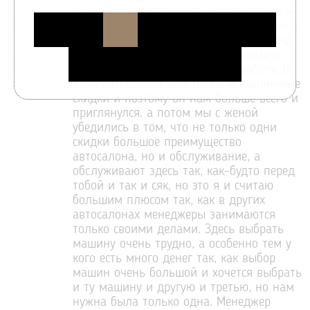
очень трудно развозить денег в садик и
в школу и все успеть просто нереально.
Решили, что купим не дорогую машину
на которой можно было бы развозить
детей и самим добираться на работу. В
этом автосалоне действовали приличные
скидки и поэтому он нам больше всего и
приглянулся. а потом мы с женой
убедились в том, что не только одни
скидки большое преимущество
автосалона, но и обслуживание, а
обслуживают здесь так, как-будто перед
тобой и так и сяк, но это я и считаю
большим плюсом так, как в других
автосалонах менеджеры занимаются
только своими делами. Здесь выбрать
машину очень трудно, а особенно тем у
кого есть много денег так, как выбор
машин очень большой и хочется выбрать
и ту машину и другую и третью, но нам
нужна была только одна. Менеджер