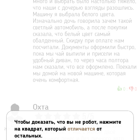
много и выбрать было настолько тяжело,
что наши с дочерью взгляды разошлись.
Машину я выбрала белого цвета.
Изначально дочь говорила зачем такой
светлый автомобиль, а после покупки
сказала, что белый цвет самый
обалденный. Скидку при оплате нам
посчитали. Документы оформили быстро,
пока мы чай выпили и присели на
удобный диван, то через часа полтора
нам сказали, что все оформлено. Поехали
мы домой на новой машине, которая
очень комфортная.
👍
👎
0
:
0
Охта
5
/
5
Чтобы доказать, что вы не робот, нажмите
Егор
Автосалон Ohta просто находка для
на квадрат, который
отличается
от
29.05.2017 18:13
нашей семьи. У нас с женой двое
остальных.
маленьких денег и без личного авто