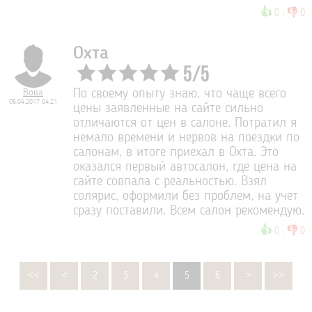
👍
👎
0
:
0
Охта
5
/
5
Вова
По своему опыту знаю, что чаще всего
06.04.2017 04:21
цены заявленные на сайте сильно
отличаются от цен в салоне. Потратил я
немало времени и нервов на поездки по
салонам, в итоге приехал в Охта. Это
оказался первый автосалон, где цена на
сайте совпала с реальностью. Взял
солярис, оформили без проблем, на учет
сразу поставили. Всем салон рекомендую.
👍
👎
0
:
0
<<
<
2
3
4
5
6
>
>>