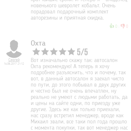
новенького шевролет кобальт. Очень
порадовал подарочный комплект
авторезины и приятная скидка.
👍
👎
0
:
0
Охта
5
/
5
Сергей
Вот изначально скажу так: автосалон
14.06.2017 21:12
Охта рекомендую! А теперь я хочу
подробнее разъяснить, что и почему, так
вот, в данный автосалон я заехал чисто
по пути, до этого побывал в двух других
и честно был не очень впечатлен, ну
реально не умеют с людьми работать, да
и цены на сайте одни, по приезду уже
другие. Здесь же как только приехали,
нас сразу встретил менеджер, вроде как
Михаил звали, все таки пол года прошло
с момента покупки, так вот менеджер нас