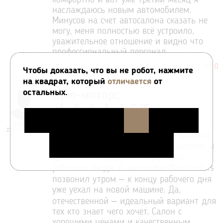
комфортно и вот уже третий месяц я
наслаждаюсь новым автомобилем.
Минусов на счет автосалона сказать не
могу, меня полностью всё устроило,
уважительное отношение и видно что
профессиональный персонал.
👍
👎
1
:
0
Чтобы доказать, что вы не робот, нажмите
на квадрат, который
отличается
от
остальных.
Нью-моторс
5
/
5
Алексей
Менял машину по trade-in – быстро,
27.05.2018 11:36
взял, какую хотел (нужна была рабочая
Лада Гранта) и очень быстро. Доволен, в
целом. Что хорошо – оперативно
работают люди. В автосалон New motors
позвонил утром – к концу рабочего дня
уже уехал на новой машине. Да,
отечественной – идеальный вариант для
тех кто знает чего хочет. Салон с
хорошими ценами и качественным