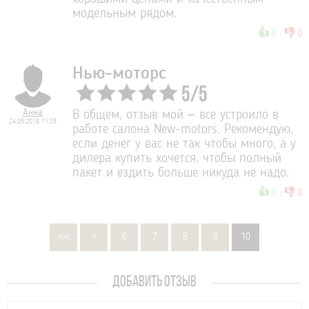
модельным рядом.
👍
👎
0
:
0
Нью-моторс
5
/
5
Анна
В общем, отзыв мой – все устроило в
24.05.2018 11:35
работе салона New-motors. Рекомендую,
если денег у вас не так чтобы много, а у
дилера купить хочется, чтобы полный
пакет и ездить больше никуда не надо.
👍
👎
0
:
0
<<
<
6
7
8
9
10
ДОБАВИТЬ ОТЗЫВ