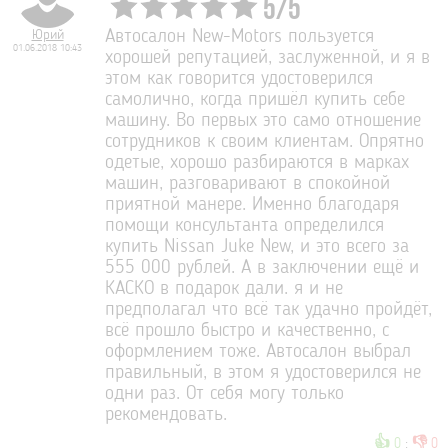
5
/
5
Юрий
Автосалон New-Motors пользуется
01.06.2018 10:43
хорошей репутацией, заслуженной, и я в
этом как говорится удостоверился
самолично, когда пришёл купить себе
машину. Во первых это само отношение
сотрудников к своим клиентам. Опрятно
одетые, хорошо разбираются в марках
машин, разговаривают в спокойной
приятной манере. Именно благодаря
помощи консультанта определился
купить Nissan Juke New, и это всего за
555 000 рублей. А в заключении ещё и
КАСКО в подарок дали. я и не
предполагал что всё так удачно пройдёт,
всё прошло быстро и качественно, с
оформлением тоже. Автосалон выбрал
правильный, в этом я удостоверился не
одни раз. От себя могу только
рекомендовать.
👍
👎
0
:
0