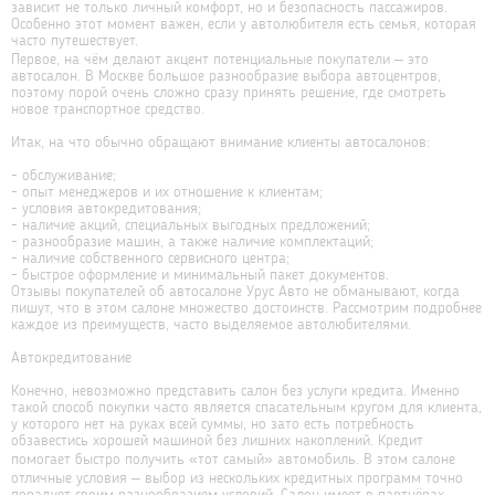
зависит не только личный комфорт, но и безопасность пассажиров.
Особенно этот момент важен, если у автолюбителя есть семья, которая
часто путешествует.
Первое, на чём делают акцент потенциальные покупатели – это
автосалон. В Москве большое разнообразие выбора автоцентров,
поэтому порой очень сложно сразу принять решение, где смотреть
новое транспортное средство.
Итак, на что обычно обращают внимание клиенты автосалонов:
- обслуживание;
- опыт менеджеров и их отношение к клиентам;
- условия автокредитования;
- наличие акций, специальных выгодных предложений;
- разнообразие машин, а также наличие комплектаций;
- наличие собственного сервисного центра;
- быстрое оформление и минимальный пакет документов.
Отзывы покупателей об автосалоне Урус Авто не обманывают, когда
пишут, что в этом салоне множество достоинств. Рассмотрим подробнее
каждое из преимуществ, часто выделяемое автолюбителями.
Автокредитование
Конечно, невозможно представить салон без услуги кредита. Именно
такой способ покупки часто является спасательным кругом для клиента,
у которого нет на руках всей суммы, но зато есть потребность
обзавестись хорошей машиной без лишних накоплений. Кредит
помогает быстро получить «тот самый» автомобиль. В этом салоне
отличные условия – выбор из нескольких кредитных программ точно
порадует своим разнообразием условий. Салон имеет в партнёрах