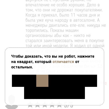
вернулся не с пустыми руками, но
впечатление не особо хорошее. Дело в
том, что они не дорожат покупателями.
Когда я приехал, было 11 часов дня и
была уже куча народу в автосалоне. А
менеджеры двигались еле-еле, никуда не
торопились. Показы машин
организованы абы как - никто не
старался заинтересовать меня в покупке
той или иной модели. Я ходил от одной
модели к другой, а консультант со
стороны наблюдал за мной и вяло
Чтобы доказать, что вы не робот, нажмите
отвечал на вопросы. Выбранный мною
на квадрат, который
отличается
от
Chery Tiggo 3 они оформляли битых 3,5
остальных.
часа. Я не брал кредит, но так и не
понял, почему все так долго.
👍
👎
3
:
0
Урус Авто
5
/
5