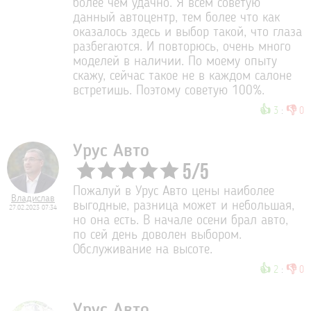
более чем удачно. Я всем советую
данный автоцентр, тем более что как
оказалось здесь и выбор такой, что глаза
разбегаются. И повторюсь, очень много
моделей в наличии. По моему опыту
скажу, сейчас такое не в каждом салоне
встретишь. Поэтому советую 100%.
👍
👎
3
:
0
Урус Авто
5
/
5
Пожалуй в Урус Авто цены наиболее
Владислав
выгодные, разница может и небольшая,
27.02.2023 07:34
но она есть. В начале осени брал авто,
по сей день доволен выбором.
Обслуживание на высоте.
👍
👎
2
:
0
Урус Авто