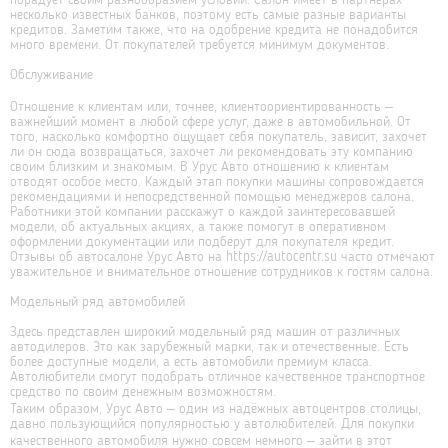
несколько известных банков, поэтому есть самые разные варианты
кредитов. Заметим также, что на одобрение кредита не понадобится
много времени. От покупателей требуется минимум документов.
Обслуживание
Отношение к клиентам или, точнее, клиентоориентированность –
важнейший момент в любой сфере услуг, даже в автомобильной. От
того, насколько комфортно ощущает себя покупатель, зависит, захочет
ли он сюда возвращаться, захочет ли рекомендовать эту компанию
своим близким и знакомым. В Урус Авто отношению к клиентам
отводят особое место. Каждый этап покупки машины сопровождается
рекомендациями и непосредственной помощью менеджеров салона.
Работники этой компании расскажут о каждой заинтересовавшей
модели, об актуальных акциях, а также помогут в оперативном
оформлении документации или подберут для покупателя кредит.
Отзывы об автосалоне Урус Авто на https://autocentr.su часто отмечают
уважительное и внимательное отношение сотрудников к гостям салона.
Модельный ряд автомобилей
Здесь представлен широкий модельный ряд машин от различных
автодилеров. Это как зарубежный марки, так и отечественные. Есть
более доступные модели, а есть автомобили премиум класса.
Автолюбители смогут подобрать отличное качественное транспортное
средство по своим денежным возможностям.
Таким образом, Урус Авто – один из надёжных автоцентров столицы,
давно пользующийся популярностью у автолюбителей. Для покупки
качественного автомобиля нужно совсем немного – зайти в этот