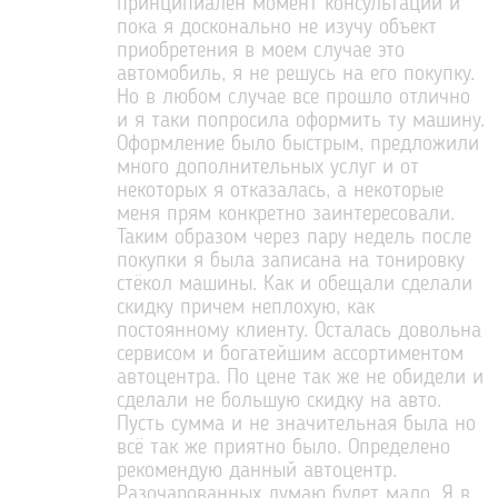
принципиален момент консультации и
пока я досконально не изучу объект
приобретения в моем случае это
автомобиль, я не решусь на его покупку.
Но в любом случае все прошло отлично
и я таки попросила оформить ту машину.
Оформление было быстрым, предложили
много дополнительных услуг и от
некоторых я отказалась, а некоторые
меня прям конкретно заинтересовали.
Таким образом через пару недель после
покупки я была записана на тонировку
стёкол машины. Как и обещали сделали
скидку причем неплохую, как
постоянному клиенту. Осталась довольна
сервисом и богатейшим ассортиментом
автоцентра. По цене так же не обидели и
сделали не большую скидку на авто.
Пусть сумма и не значительная была но
всё так же приятно было. Определено
рекомендую данный автоцентр.
Разочарованных думаю будет мало. Я в