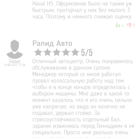
Haval H5. Оформление было не таким уж
быстрым, проторчал у них без малого 3
часа. Поэтому и немного снижаю оценку.
👍
👎
4
:
0
Рапид Авто
5
/
5
Дарья
Отличный автоцентр. Очень понравилось
19.06.2022 17:38
обслуживание в данном салоне.
Менеджер который со мной работал
провёл колоссальную работу над тем
чтобы я в конце концов определилась с
выбором машины. Мне даже в какой то
момент казалось что я его очень сильно
уже напрягаю, но вида он конечно не
подавал, держал стойко. За
стрессоустойчивость отдельный бал,
заранее извиняюсь перед Геннадием я не
специально. Просто мне реально очень