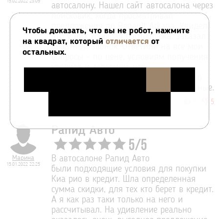
15.02.2022 23:09
автосалону. Нашел сайт автосалона через
поисковик, когда просматривал
предложения по Renault Arkana. Увидел,
Чтобы доказать, что вы не робот, нажмите
что у них хорошая распродажа, заказал
на квадрат, который
отличается
от
обратный звонок. Ответили на все мои
остальных.
вопросы - по цене, условиям получения
кредита и заверили, что
забронированная мною машина точно
меня дождется. Купил, условия отличные.
👍
👎
0
:
5
Рапид Авто
5
/
5
Марина
В автосалоне Рапид Авто
15.01.2022 22:25
были подходящие условия для покупки
Киа рио в кредит. Шла определенная
сумма скидки, для тех кто берет в кредит.
А я как раз таки только на него и
рассчитывал. На удивление реально