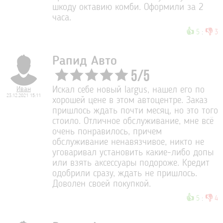
шкоду октавию комби. Оформили за 2
часа.
👍
👎
5
:
3
Рапид Авто
5
/
5
Иван
Искал себе новый largus, нашел его по
23.12.2021 15:11
хорошей цене в этом автоцентре. Заказ
пришлось ждать почти месяц, но это того
стоило. Отличное обслуживание, мне всё
очень понравилось, причем
обслуживание ненавязчивое, никто не
уговаривал установить какие-либо допы
или взять аксессуары подороже. Кредит
одобрили сразу, ждать не пришлось.
Доволен своей покупкой.
👍
👎
5
:
4