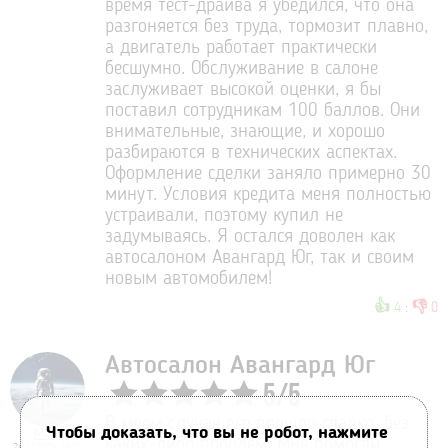
время тест-драйва я убедился, что она
разгоняется без труда, тормозит плавно,
а двигатель работает практически
бесшумно. Обслуживание в салоне
заслуживает высокой оценки, я бы
поставил сотрудникам 100 баллов. Они
внимательные, знающие, и хорошо
разбираются в технических аспектах.
Оформление сделки заняло примерно 30
минут. Условия кредита меня полностью
устраивали, поэтому купил не
задумываясь. Я остался доволен как
автосалоном Авангард Юг, так и своим
новым автомобилем!
👍
👎
4
:
0
Автосалон Авангард Юг
5
/
5
В моём случае всё прошло гладко, без
Чтобы доказать, что вы не робот, нажмите
Макс
каких-либо проблем. Мне помогли
24.12.2024 19:24