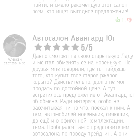
найти, и смело рекомендую этот салон
всем, кто ищет выгодное предложение!
👍
👎
1
:
1
Автосалон Авангард Юг
5
/
5
Давно смотрел на свою старенькую Ладу
Алексей
и мечтал обменять ее на новенькую. Но
23.07.2024 14:35
друзья мне говорили, где ты найдешь
того, кто купит твое старое ржавое
корыто? Действительно, долго не мог
продать по достойной цене. А тут
встретилось предложение от Авангард юг
об обмене. Ради интереса, особо не
рассчитывая ни на что, поехал к ним. А
там, автомобилей новеньких, сияющих,
да ещё и в офигенной комплектации,
тьма. Пообщался там с представителем
автосалона по поводу трейд-ин. А они