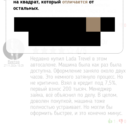
на квадрат, который
отличается
от
выбрать автомобиль, а документы
остальных.
оформили очень быстро. Через 3 часа
уехал из Авангарда на своем Джили.
👍
👎
3
:
0
Автосалон Авангард Юг
4
/
5
Недавно купил Lada Trevel в этом
Виктор
автосалоне. Машина была как раз была
27.11.2024 13:25
доступна. Оформление заняло около двух
часов. Это немного затянуло процесс. Но
не критично. Взял в кредит под 7,5%,
первый взнос 200 тысяч. Менеджер
зайка, всё объяснил по делу. В целом,
доволен покупкой, машина тоже
полностью устраивает. Но могли бы
оформить быстрее, и это конечно минус.
👍
👎
1
:
0