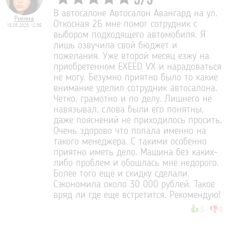
5
/
5
В автосалоне Автосалон Авангард на ул.
Римма
Откосная 2Б мне помог сотрудник с
15.05.2025 12:56
выбором подходящего автомобиля. Я
лишь озвучила свой бюджет и
пожелания. Уже второй месяц езжу на
приобретенном EXEED VX и нарадоваться
не могу. Безумно приятно было то какие
внимание уделил сотрудник автосалона.
Четко, грамотно и по делу. Лишнего не
навязывал, слова были его понятны,
даже пояснений не приходилось просить.
Очень здорово что попала именно на
такого менеджера. С такими особенно
приятно иметь дело. Машина без каких-
либо проблем и обошлась мне недорого.
Более того ещё и скидку сделали.
Сэкономила около 30 000 рублей. Такое
вряд ли где еще встретится. Рекомендую!
👍
👎
5
:
0