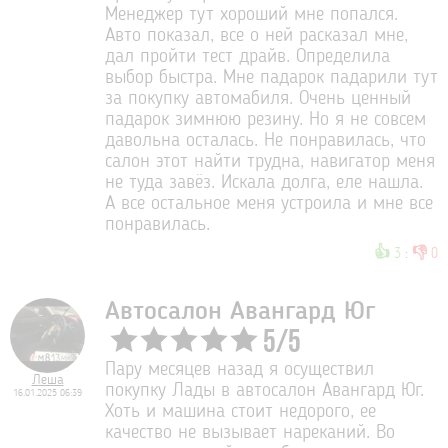
Менеджер тут хороший мне попался.
Авто показал, все о ней расказал мне,
дал пройти тест драйв. Определила
выбор быстра. Мне падарок падарили тут
за покупку автомабиля. Очень ценный
падарок зимнюю резину. Но я не совсем
давольна осталась. Не понравилась, что
салон этот найти трудна, навигатор меня
не туда завёз. Искала долга, еле нашла.
А все остальное меня устроила и мне все
понравилась.
👍
👎
3
:
0
Автосалон Авангард Юг
5
/
5
Пару месяцев назад я осуществил
Леша
покупку Лады в автосалон Авангард Юг.
16.01.2025 06:39
Хоть и машина стоит недорого, ее
качество не вызывает нареканий. Во