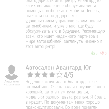
благодарность автоцентру Авангард Юг
за их великолепное обслуживание и
помощь в выборе автомобиля. Теперь,
выезжая на свод дорог, я с
удовольствием управляю своим новым
автомобилем, и уже знаю, где буду
обслуживать его в будущем. Рекомендую
всем, кто ищет надежного партнера в
мире автомобилей, заглянуть именно в
этот автоцентр!
👍
👎
3
:
0
Автосалон Авангард Юг
4
/
5
Анастасия
Неделю как купила в Авангарде себе
16.02.2025 05:24
автомабиль. Очень радая покупке. Салон
хороший, авто в нем куча целая,
модельки разныя, цвета разныя. Я брала
в кредит. По документам меня хорошо
праконсултировали. Во всем помагли.