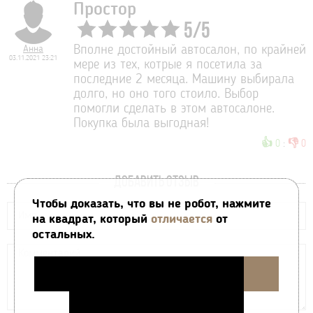
Простор
5
/
5
Анна
Вполне достойный автосалон, по крайней
03.11.2021 23:21
мере из тех, котрые я посетила за
последние 2 месяца. Машину выбирала
долго, но оно того стоило. Выбор
помогли сделать в этом автосалоне.
Покупка была выгодная!
👍
👎
0
:
0
ДОБАВИТЬ ОТЗЫВ
Чтобы доказать, что вы не робот, нажмите
на квадрат, который
отличается
от
остальных.