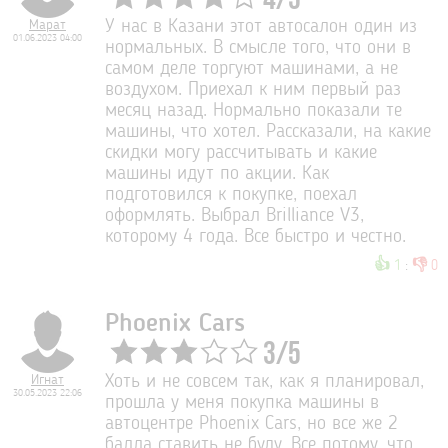
4
/
5
Марат
У нас в Казани этот автосалон один из
01.06.2023 04:00
нормальных. В смысле того, что они в
самом деле торгуют машинами, а не
воздухом. Приехал к ним первый раз
месяц назад. Нормально показали те
машины, что хотел. Рассказали, на какие
скидки могу рассчитывать и какие
машины идут по акции. Как
подготовился к покупке, поехал
оформлять. Выбрал Brilliance V3,
которому 4 года. Все быстро и честно.
👍
👎
1
:
0
Phoenix Cars
3
/
5
Игнат
Хоть и не совсем так, как я планировал,
30.05.2023 22:06
прошла у меня покупка машины в
автоцентре Phoenix Cars, но все же 2
балла ставить не буду. Все потому, что