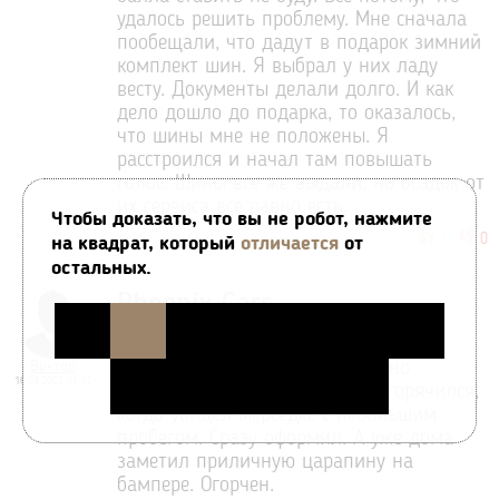
удалось решить проблему. Мне сначала
пообещали, что дадут в подарок зимний
комплект шин. Я выбрал у них ладу
весту. Документы делали долго. И как
дело дошло до подарка, то оказалось,
что шины мне не положены. Я
расстроился и начал там повышать
голос. Шины все же выдали, но осадок от
их сервиса все равно есть.
Чтобы доказать, что вы не робот, нажмите
👍
👎
2
:
0
на квадрат, который
отличается
от
остальных.
Phoenix Cars
3
/
5
Виктор
Стоит перед покупкой тщательно
16.05.2023 15:12
смотреть, что покупаешь. Я погорячился,
когда увидел мерседес с небольшим
пробегом. Сразу оформил. А уже дома
заметил приличную царапину на
бампере. Огорчен.