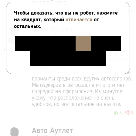
и низкой цене.
👍
👎
4
:
1
Чтобы доказать, что вы не робот, нажмите
на квадрат, который
отличается
от
остальных.
Авто Аутлет
4
/
5
Лёня
Смотрел несколько автомобилей, в
15.02.2024 00:11
которых могу обменять свой старый
автомобиль и выбрал этот, потому что
когда я сказал, что хочу обменять
автомобиль, то мне предложили лучшие
варианты среди всех других автосалонов.
Менеджеров в автосалоне много и нет
очередей на оформление. Из минусов
укажу, что расположение не очень
удобное, но все остальное на высоте.
👍
👎
5
:
0
Авто Аутлет