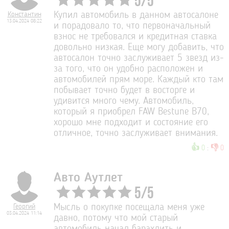
5
/
5
Константин
Купил автомобиль в данном автосалоне
13.04.2024 08:22
и порадовало то, что первоначальный
взнос не требовался и кредитная ставка
довольно низкая. Еще могу добавить, что
автосалон точно заслуживает 5 звезд из-
за того, что он удобно расположен и
автомобилей прям море. Каждый кто там
побывает точно будет в восторге и
удивится много чему. Автомобиль,
который я приобрел FAW Bestune B70,
хорошо мне подходит и состояние его
отличное, точно заслуживает внимания.
👍
👎
0
:
0
Авто Аутлет
5
/
5
Георгий
Мысль о покупке посещала меня уже
03.04.2024 11:14
давно, потому что мой старый