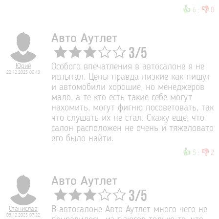
👍
👎
6
:
0
Авто Аутлет
3
/
5
Юрий
Особого впечатления в автосалоне я не
22.12.2023 00:49
испытал. Цены правда низкие как пишут
и автомобили хорошие, но менеджеров
мало, а те кто есть такие себе могут
нахомить, могут фигню посоветовать, так
что слушать их не стал. Скажу еще, что
салон расположен не очень и тяжеловато
его было найти.
👍
👎
5
:
2
Авто Аутлет
3
/
5
Станислав
В автосалоне Авто Аутлет много чего не
05.12.2023 07:22