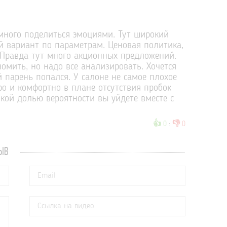
емного поделиться эмоциями. Тут широкий
й вариант по параметрам. Ценовая политика,
. Правда тут много акционных предложений.
мить, но надо все анализировать. Хочется
 парень попался. У салоне не самое плохое
о и комфортно в плане отсутствия пробок
сокой долью вероятности вы уйдете вместе с
👍
👎
0
:
0
ЫВ