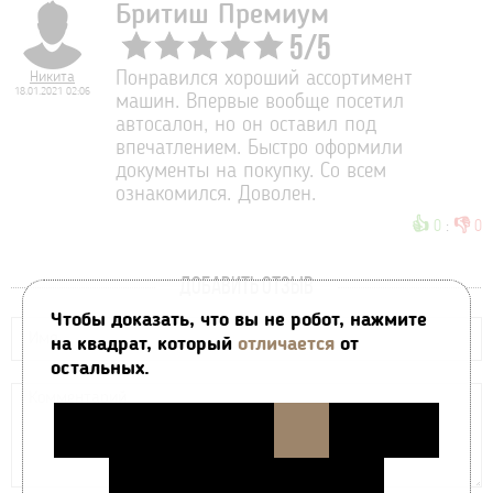
Бритиш Премиум
5
/
5
Никита
Понравился хороший ассортимент
18.01.2021 02:06
машин. Впервые вообще посетил
автосалон, но он оставил под
впечатлением. Быстро оформили
документы на покупку. Со всем
ознакомился. Доволен.
👍
👎
0
:
0
ДОБАВИТЬ ОТЗЫВ
Чтобы доказать, что вы не робот, нажмите
на квадрат, который
отличается
от
остальных.