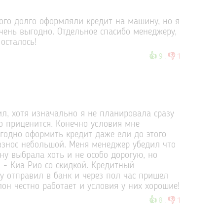
ого долго оформляли кредит на машину, но я
очень выгодно. Отдельное спасибо менеджеру,
осталось!
👍
👎
9
:
1
ил, хотя изначально я не планировала сразу
о приценится. Конечно условия мне
годно оформить кредит даже ели до этого
знос небольшой. Меня менеджер убедил что
у выбрала хоть и не особо дорогую, но
 - Киа Рио со скидкой. Кредитный
у отправил в банк и через пол час пришел
он честно работает и условия у них хорошие!
👍
👎
8
:
1