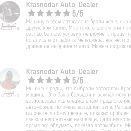
Krasnodar Auto-Dealer
5
/
5
Машину в этом автосалоне брали жене, она 
Николай
другие компании. Мне тоже в целом они пон
26.02.2026 11:58
разных банков, условия неплохие, с процент
остались и от работы менеджера, все честно 
драйве на выбранном авто. Можем их реком
Krasnodar Auto-Dealer
5
/
5
Мы очень рады, что выбрали автосалон Кра
Елена
машины. Это была большая и важная покупка
14.01.2026 14:15
воспользовались специальным предложением
автомобиль по очень выгодной цене. Раньш
салоне было безупречным, никаких проблем
языком непонятные нам вещи, дали нескольк
время все обдумать, показав автомобиль. 