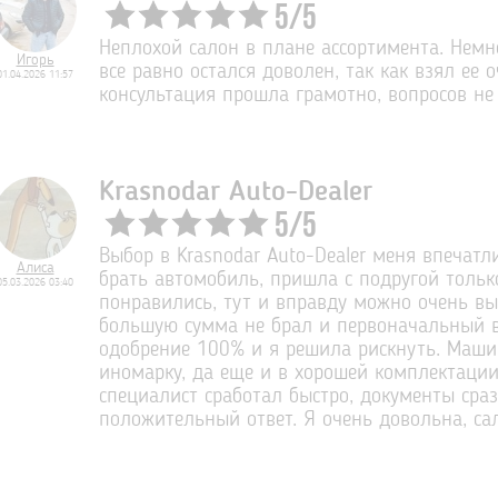
5
/
5
Неплохой салон в плане ассортимента. Немн
Игорь
все равно остался доволен, так как взял ее 
01.04.2026 11:57
консультация прошла грамотно, вопросов не 
Krasnodar Auto-Dealer
5
/
5
Выбор в Krasnodar Auto-Dealer меня впечатл
Алиса
брать автомобиль, пришла с подругой тольк
05.03.2026 03:40
понравились, тут и вправду можно очень вы
большую сумма не брал и первоначальный в
одобрение 100% и я решила рискнуть. Машин
иномарку, да еще и в хорошей комплектации
специалист сработал быстро, документы сраз
положительный ответ. Я очень довольна, сал