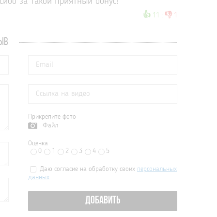
сибо за такой приятный бонус!
👍
👎
11
:
1
ЫВ
Прикрепите фото
Файл
Оценка
0
1
2
3
4
5
Даю согласие на обработку своих
персональных
данных
ДОБАВИТЬ