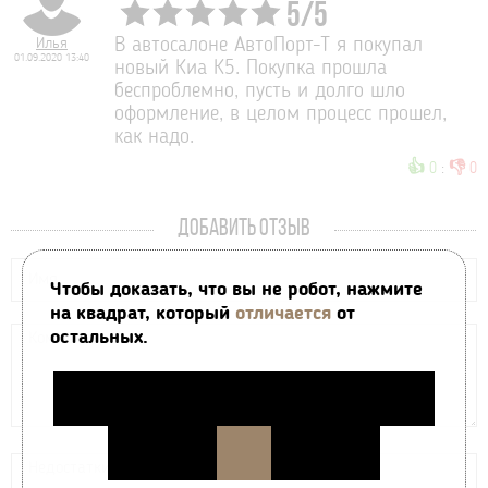
5
/
5
Илья
В автосалоне АвтоПорт-Т я покупал
01.09.2020 13:40
новый Киа К5. Покупка прошла
беспроблемно, пусть и долго шло
оформление, в целом процесс прошел,
как надо.
👍
👎
0
:
0
ДОБАВИТЬ ОТЗЫВ
Чтобы доказать, что вы не робот, нажмите
на квадрат, который
отличается
от
остальных.