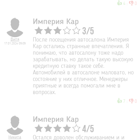
👍
👎
4
:
0
Империя Кар
3
/
5
Витя
После посещения автосалона Империя
17.01.2024 09:09
Кар остались странные впечатления. Я
понимаю, что автосалону тоже надо
зарабатывать, но делать такую высокую
кредитную ставку такое себе.
Автомобилей в автосалоне маловато, но
состояние у них отличное. Менеджеры
приятные и всегда помогали мне в
вопросах.
👍
👎
7
:
0
Империя Кар
4
/
5
Никита
Остался доволен обслуживанием и и