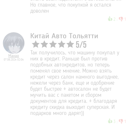
Но главное, что покупкой я остался
доволен
👍
👎
2
:
1
Китай Авто Тольятти
5
/
5
Так получилось, что машину покупал у
Макар
них в кредит. Раньше был против
07.08.2024 02:04
подобных автокредитов, но теперь
поменял свое мнение. Можно взять
кредит через салон намного выгоднее,
нежели через банк, еще и одобрение
будет быстрее + автосалон не будет
мучить вас с пакетом и сбором
документов для кредита. + благодаря
кредиту скидка выходит суперская. И
подарков много дарят))
👍
👎
3
:
1