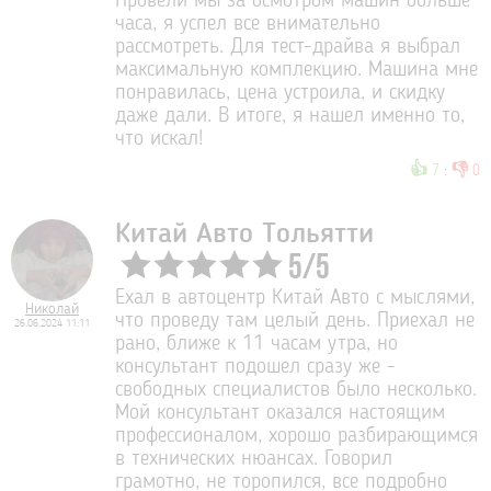
Провели мы за осмотром машин больше
часа, я успел все внимательно
рассмотреть. Для тест-драйва я выбрал
максимальную комплекцию. Машина мне
понравилась, цена устроила, и скидку
даже дали. В итоге, я нашел именно то,
что искал!
👍
👎
7
:
0
Китай Авто Тольятти
5
/
5
Ехал в автоцентр Китай Авто с мыслями,
Николай
что проведу там целый день. Приехал не
26.06.2024 11:11
рано, ближе к 11 часам утра, но
консультант подошел сразу же -
свободных специалистов было несколько.
Мой консультант оказался настоящим
профессионалом, хорошо разбирающимся
в технических нюансах. Говорил
грамотно, не торопился, все подробно