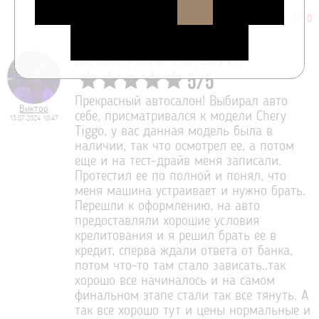
👍
👎
6
:
0
Китай Авто Тольятти
5
/
5
Прекрасный автосалон! Выбирал авто
Виктор
себе, присматривался к модели Chery
13.07.2024 10:47
Tiggo, у вас данная модель была в
наличии, так что осмотрел ее, а потом
еще и на тест-драйв меня записали.
Протестил ее по полной и понял, что
меня машина устраивает и нужно брать.
Перешли к оформлению, на авто
предоставляли хорошие условия
крелитования и я решил брать ее в
кредит, сперва ждали ответа от банка,
потом что-то там стало зависать..так
хорошо все начиналось и на самом
финальном этапе стали так все тянуть. А
так все хорошо тут и цены нормальные и