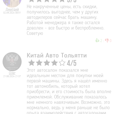
5
/
5
Не накрученные цены, есть скидки,
Дмитрий
получилось выгоднее, чем у других
02.09.2024 08:51
автодилеров сейчас брать машину.
Работой менеджера я также остался
доволен - все быстро и беспроблемно.
Советую
👍
👎
2
:
0
Китай Авто Тольятти
4
/
5
Этот автосалон показался мне
Олег
идеальным местом для покупки моей
21.08.2024 21:37
первой машины. Здесь я нашёл именно
тот автомобиль, который хотел
приобрести, и его стоимость была вполне
приемлемой. Обслуживание показалось
мне немного навязчивым. Возможно, это
нормально, ведь у меня раньше не было
опыта взаимодействия с автосалонами.