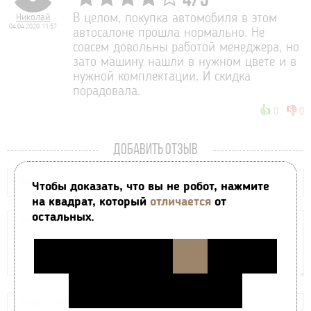
4
/
5
Николай
В целом, покупка автомобиля в этом
04.04.2020 11:57
автосалоне прошла нормально. Не
совсем довольны работой менеджера, но
зато машину нашли в нужном цвете и в
нужной комплектации. И скидка
порадовала.
👍
👎
0
:
0
ДОБАВИТЬ ОТЗЫВ
Чтобы доказать, что вы не робот, нажмите
на квадрат, который
отличается
от
остальных.