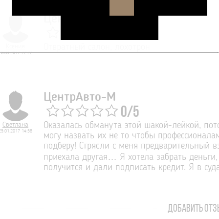
ЦентрАвто-М
0
/
5
Ксения
Отвратный салон, лохотрон
28.03.2017 22:22
ЦентрАвто-М
0
/
5
Светлана
Оказалась обманута этой шакой-лейкой, пото
25.01.2017 14:58
могу назвать их не то чтобы профессионала
подберу! Стрясли с меня предварительный вз
приехала другая… Я хотела забрать деньги,
получится и дали подписать кредит. Я в суда
ДОБАВИТЬ ОТЗ