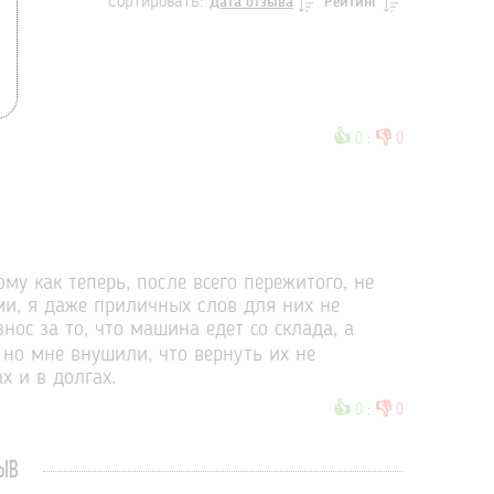
Сортировать:
Дата отзыва
Рейтинг
👍
👎
0
:
0
му как теперь, после всего пережитого, не
ми, я даже приличных слов для них не
нос за то, что машина едет со склада, а
 но мне внушили, что вернуть их не
х и в долгах.
👍
👎
0
:
0
ЫВ