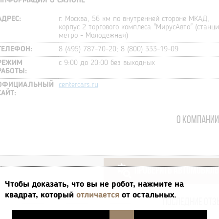
ИНФОРМАЦИЯ О САЛОНЕ
АДРЕС:
г. Москва, 56 км по внутренней стороне МКАД,
корпус 2 торгового комплеса "МирусАвто" (станц
метро - Молодежная)
ТЕЛЕФОН:
8 (495) 787-70-20; 8 (800) 333-19-09
РЕЖИМ
с 9:00 до 20:00 без выходных
РАБОТЫ:
ОФИЦИАЛЬНЫЙ
centercars.ru
САЙТ:
О КОМПАНИИ
ПРОВЕРИТЬ АВТОМОБИЛЬ
Чтобы доказать, что вы не робот, нажмите на
квадрат, который
отличается
от остальных.
ПОСЛЕДНИЕ ОТ