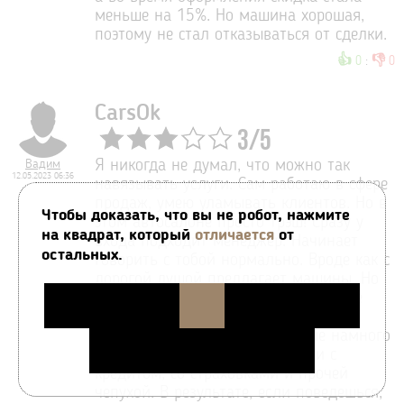
меньше на 15%. Но машина хорошая,
поэтому не стал отказываться от сделки.
👍
👎
0
:
0
CarsOk
3
/
5
Вадим
Я никогда не думал, что можно так
12.05.2023 06:36
навязывать услуги. Сам работаю в сфере
продаж, умею уламывать клиентов. Но в
Чтобы доказать, что вы не робот, нажмите
этом автосалоне просто трэш! Сразу у
на квадрат, который
отличается
от
входа подходит менеджер. Начинает
остальных.
говорить с тобой нормально. Вроде как с
дорогой душой предлагает машины. Но
предлагает исключительно люксовые
комплектации того, что смотришь и
рассказывает, что все остальные намного
хуже! Потом начинаются пляски с
кредитом, со страховками и прочей
чепухой. В результате, если поведешься,