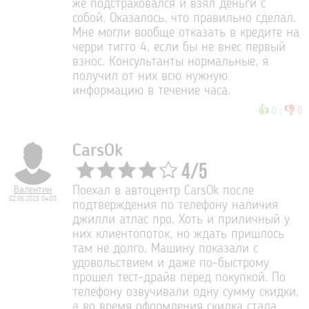
же подстраховался и взял деньги с
собой. Оказалось, что правильно сделал.
Мне могли вообще отказать в кредите на
черри тигго 4, если бы не внес первый
взнос. Консультанты нормальные, я
получил от них всю нужную
информацию в течение часа.
👍
👎
0
:
0
CarsOk
4
/
5
Валентин
Поехал в автоцентр CarsOk после
02.06.2023 04:03
подтверждения по телефону наличия
джилли атлас про. Хоть и приличный у
них клиентопоток, но ждать пришлось
там не долго. Машину показали с
удовольствием и даже по-быстрому
прошел тест-драйв перед покупкой. По
телефону озвучивали одну сумму скидки,
а во время оформления скидка стала