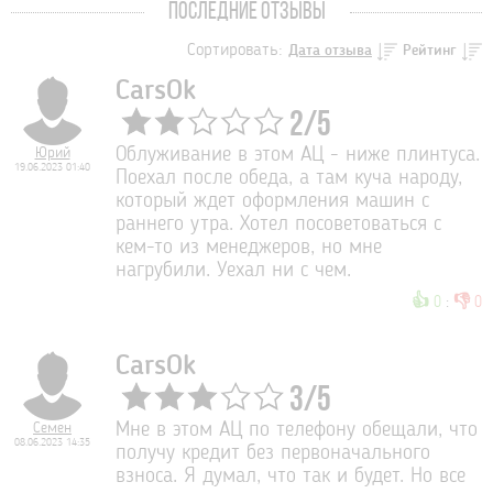
ПОСЛЕДНИЕ ОТЗЫВЫ
Сортировать:
Дата отзыва
Рейтинг
CarsOk
2
/
5
Юрий
Облуживание в этом АЦ - ниже плинтуса.
19.06.2023 01:40
Поехал после обеда, а там куча народу,
который ждет оформления машин с
раннего утра. Хотел посоветоваться с
кем-то из менеджеров, но мне
нагрубили. Уехал ни с чем.
👍
👎
0
:
0
CarsOk
3
/
5
Семен
Мне в этом АЦ по телефону обещали, что
08.06.2023 14:35
получу кредит без первоначального
взноса. Я думал, что так и будет. Но все