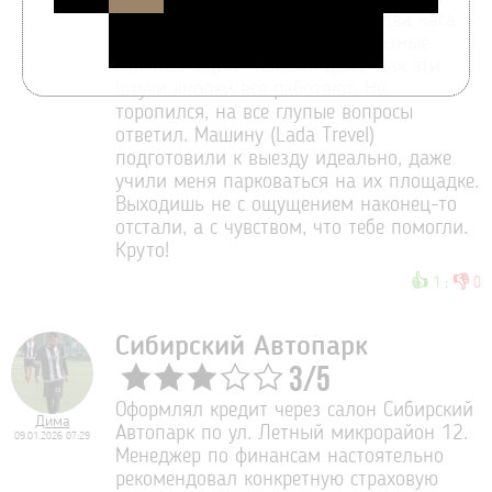
Мне, полному нубу, менеджер два часа
терпеливо всё объяснял про разные
комплектации, показал даже, как эти
штуки кнопки все работают. Не
торопился, на все глупые вопросы
ответил. Машину (Lada Trevel)
подготовили к выезду идеально, даже
учили меня парковаться на их площадке.
Выходишь не с ощущением наконец-то
отстали, а с чувством, что тебе помогли.
Круто!
👍
👎
1
:
0
Сибирский Автопарк
3
/
5
Оформлял кредит через салон Сибирский
Дима
Автопарк по ул. Летный микрорайон 12.
09.01.2026 07:29
Менеджер по финансам настоятельно
рекомендовал конкретную страховую