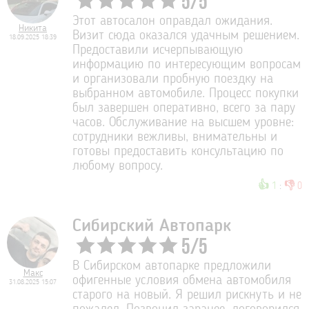
5
/
5
Этот автосалон оправдал ожидания.
Никита
Визит сюда оказался удачным решением.
18.09.2025 18:39
Предоставили исчерпывающую
информацию по интересующим вопросам
и организовали пробную поездку на
выбранном автомобиле. Процесс покупки
был завершен оперативно, всего за пару
часов. Обслуживание на высшем уровне:
сотрудники вежливы, внимательны и
готовы предоставить консультацию по
любому вопросу.
👍
👎
1
:
0
Сибирский Автопарк
5
/
5
В Сибирском автопарке предложили
Макс
офигенные условия обмена автомобиля
31.08.2025 15:07
старого на новый. Я решил рискнуть и не