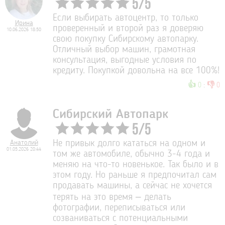
5
/
5
Если выбирать автоцентр, то только
Ирина
проверенный и второй раз я доверяю
10.06.2026 18:50
свою покупку Сибирскому автопарку.
Отличный выбор машин, грамотная
консультация, выгодные условия по
кредиту. Покупкой довольна на все 100%!
👍
👎
0
:
0
Сибирский Автопарк
5
/
5
Анатолий
Не привык долго кататься на одном и
01.05.2026 20:44
том же автомобиле, обычно 3-4 года и
меняю на что-то новенькое. Так было и в
этом году. Но раньше я предпочитал сам
продавать машины, а сейчас не хочется
терять на это время – делать
фотографии, переписываться или
созваниваться с потенциальными