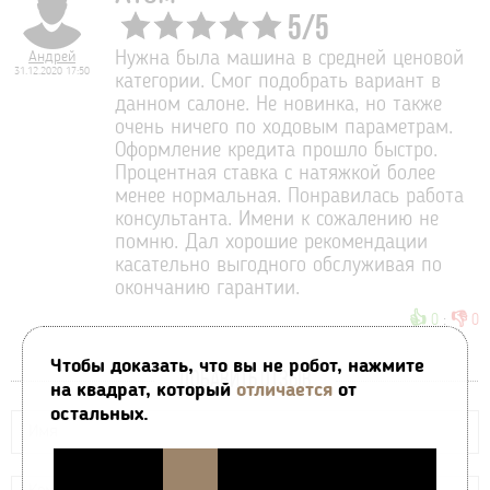
5
/
5
Андрей
Нужна была машина в средней ценовой
31.12.2020 17:50
категории. Смог подобрать вариант в
данном салоне. Не новинка, но также
очень ничего по ходовым параметрам.
Оформление кредита прошло быстро.
Процентная ставка с натяжкой более
менее нормальная. Понравилась работа
консультанта. Имени к сожалению не
помню. Дал хорошие рекомендации
касательно выгодного обслуживая по
окончанию гарантии.
👍
👎
0
:
0
Чтобы доказать, что вы не робот, нажмите
ДОБАВИТЬ ОТЗЫВ
на квадрат, который
отличается
от
остальных.