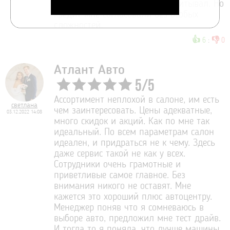
несколько больше, чем я рассчитывал. Но
кредит мне согласовали без особых
сложностей.
👍
👎
6
:
0
Атлант Авто
5
/
5
Ассортимент неплохой в салоне, им есть
светлана
чем заинтересовать. Цены адекватные,
03.12.2022 14:08
много скидок и акций. Как по мне так
идеальный. По всем параметрам салон
идеален, и придраться не к чему. Здесь
даже сервис такой не как у всех.
Сотрудники очень грамотные и
приветливые самое главное. Без
внимания никого не оставят. Мне
кажется это хороший плюс автоцентру.
Менеджер поняв что я сомневаюсь в
выборе авто, предложил мне тест драйв.
И тогда то я поняла, что лучше машины,