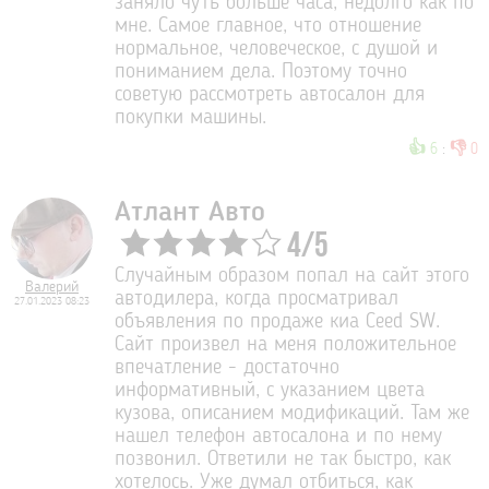
заняло чуть больше часа, недолго как по
мне. Самое главное, что отношение
нормальное, человеческое, с душой и
пониманием дела. Поэтому точно
советую рассмотреть автосалон для
покупки машины.
👍
👎
6
:
0
Атлант Авто
4
/
5
Случайным образом попал на сайт этого
Валерий
автодилера, когда просматривал
27.01.2023 08:23
объявления по продаже киа Ceed SW.
Сайт произвел на меня положительное
впечатление - достаточно
информативный, с указанием цвета
кузова, описанием модификаций. Там же
нашел телефон автосалона и по нему
позвонил. Ответили не так быстро, как
хотелось. Уже думал отбиться, как