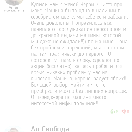
Купили нам с женой Черри 7 Тигго про
Антон
макс. Машина была одна в наличии в
12.06.2024 21:17
серебристом цвете, мы себе ее и забрали.
Очень довольны. Понравилось все,
начиная от обслуживания персоналом и
до красивой выдачи машины, которой
мы даже не ожидали!!)) по машине - она
без проблем и нареканий, мы проехали
на ней практически до первого ТО
(которое тут нам, к слову, сделают по
акции бесплатно), за весь пробег и все
время никаких проблем у нас не
вылезло. Машина, короче, радует обоих!!
Большой выбор. Найти и что-то
приобрести можно без лишних вопросов.
От менеджера по машине много
интересной инфы получили!!
👍
👎
8
:
0
Ац Свобода