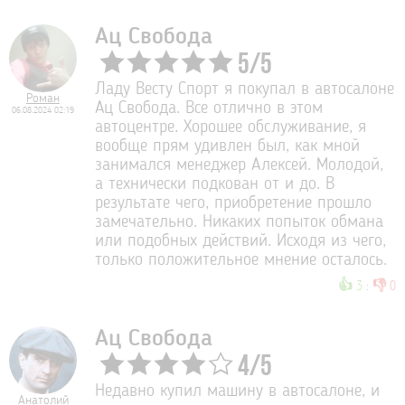
Ац Свобода
5
/
5
Ладу Весту Спорт я покупал в автосалоне
Роман
Ац Свобода. Все отлично в этом
06.08.2024 02:19
автоцентре. Хорошее обслуживание, я
вообще прям удивлен был, как мной
занимался менеджер Алексей. Молодой,
а технически подкован от и до. В
результате чего, приобретение прошло
замечательно. Никаких попыток обмана
или подобных действий. Исходя из чего,
только положительное мнение осталось.
👍
👎
3
:
0
Ац Свобода
4
/
5
Недавно купил машину в автосалоне, и
Анатолий