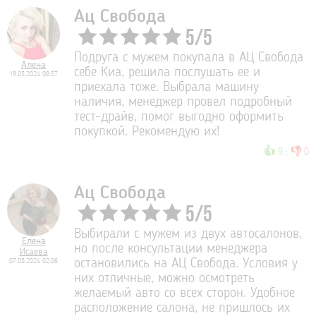
Ац Свобода
5
/
5
Подруга с мужем покупала в АЦ Свобода
Алена
себе Киа, решила послушать ее и
19.05.2024 08:57
приехала тоже. Выбрала машину
наличия, менеджер провел подробный
тест-драйв, помог выгодно оформить
покупкой. Рекомендую их!
👍
👎
9
:
0
Ац Свобода
5
/
5
Выбирали с мужем из двух автосалонов,
Елена
но после консультации менеджера
Исаева
07.05.2024 02:06
остановились на АЦ Свобода. Условия у
них отличные, можно осмотреть
желаемый авто со всех сторон. Удобное
расположение салона, не пришлось их