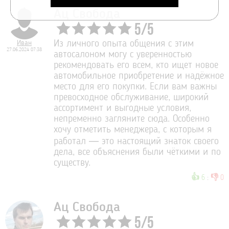
Ац Свобода
5
/
5
Иван
Из личного опыта общения с этим
27.06.2024 07:38
автосалоном могу с уверенностью
рекомендовать его всем, кто ищет новое
автомобильное приобретение и надёжное
место для его покупки. Если вам важны
превосходное обслуживание, широкий
ассортимент и выгодные условия,
непременно загляните сюда. Особенно
хочу отметить менеджера, с которым я
работал — это настоящий знаток своего
дела, все объяснения были чёткими и по
существу.
👍
👎
6
:
0
Ац Свобода
5
/
5